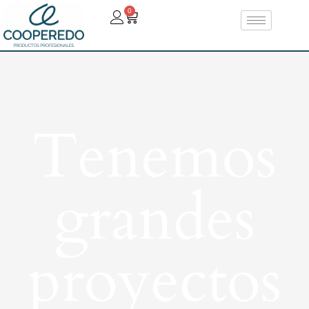
0
Tenemos
grandes
proyectos