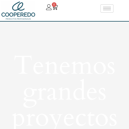
0
Tenemos
grandes
proyectos