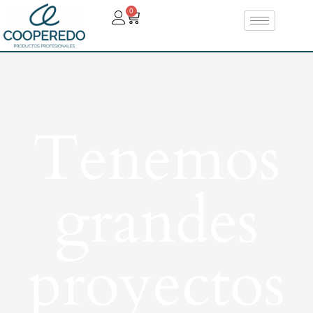
0
Tenemos
grandes
proyectos