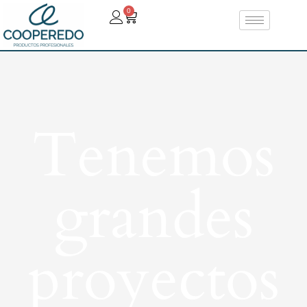
0
Tenemos
grandes
proyectos