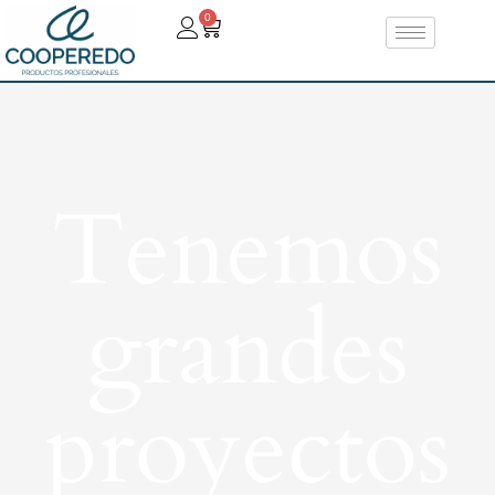
0
Tenemos
grandes
proyectos