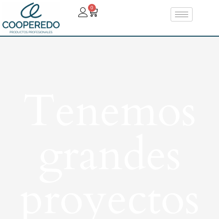
0
Tenemos
grandes
proyectos