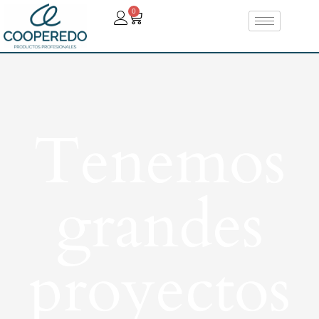
0
Tenemos
grandes
proyectos