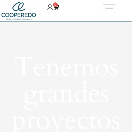
0
Tenemos
grandes
proyectos