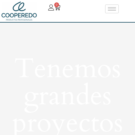
0
Tenemos
grandes
proyectos