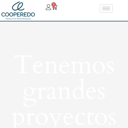
0
Tenemos
grandes
proyectos