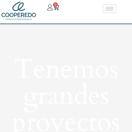
0
Tenemos
grandes
proyectos