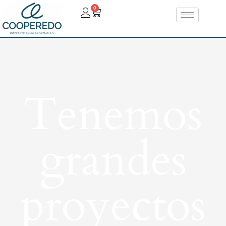
0
Tenemos
grandes
proyectos