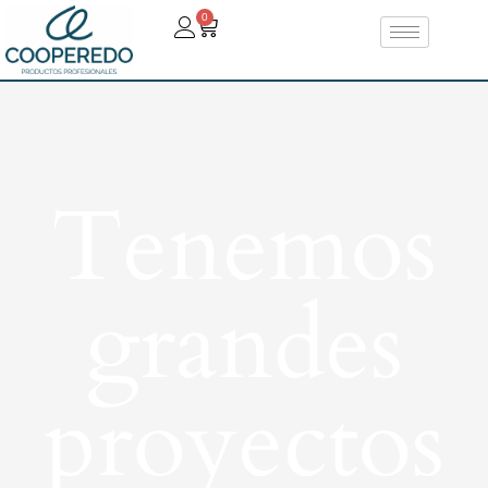
0
Tenemos
grandes
proyectos