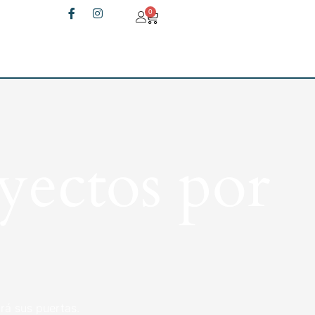
0
yectos por
rá sus puertas.