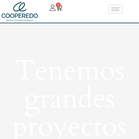
0
Tenemos
grandes
proyectos