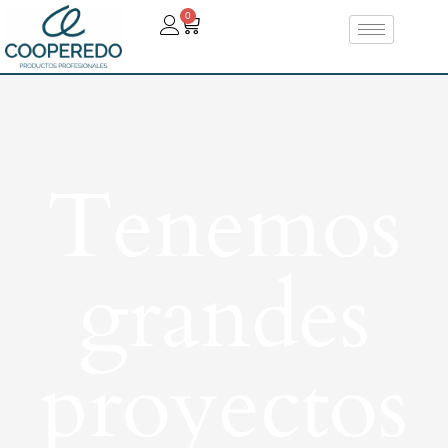
0
Tenemos
grandes
proyectos