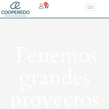
0
Tenemos
grandes
proyectos