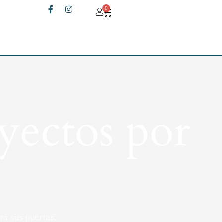
0
yectos por
rá sus puertas.