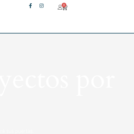
0
yectos por
rá sus puertas.