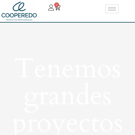
0
Tenemos
grandes
proyectos