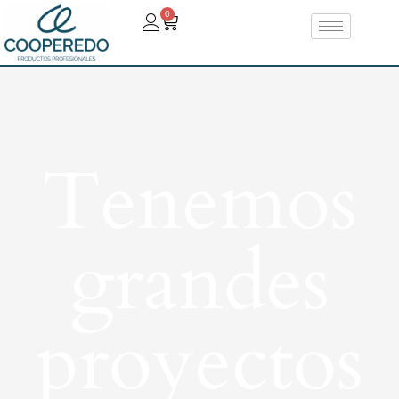
0
Tenemos
grandes
proyectos