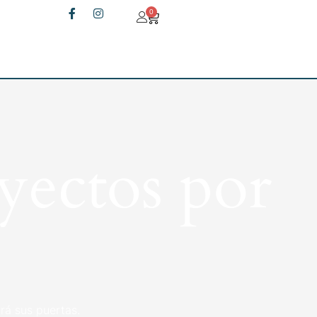
0
yectos por
rá sus puertas.