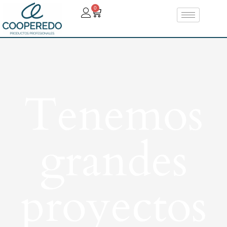
0
Tenemos
grandes
proyectos