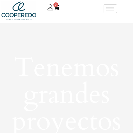
0
Tenemos
grandes
proyectos