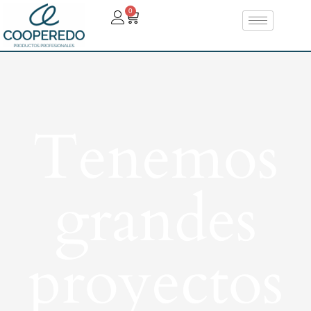
0
Tenemos
grandes
proyectos