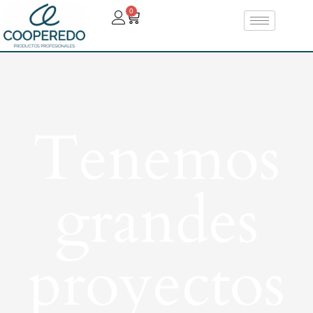
0
Tenemos
grandes
proyectos