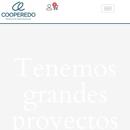
0
Tenemos
grandes
proyectos