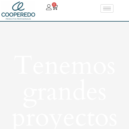
0
Tenemos
grandes
proyectos