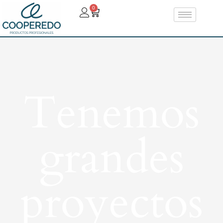
0
Tenemos
grandes
proyectos