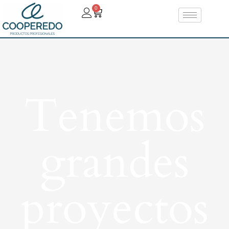
0
Tenemos
grandes
proyectos