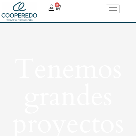
0
Tenemos
grandes
proyectos