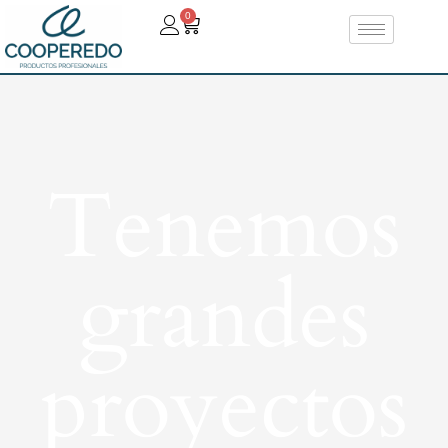
0
Tenemos
grandes
proyectos