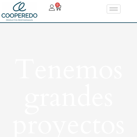
0
Tenemos
grandes
proyectos