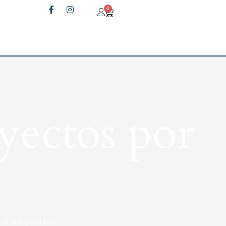
0
yectos por
rá sus puertas.