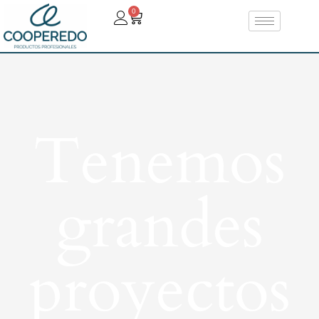
0
Tenemos
grandes
proyectos