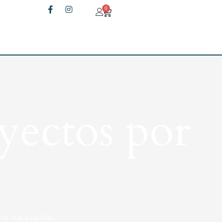
0
yectos por
rá sus puertas.