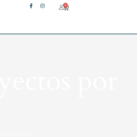
0
yectos por
rá sus puertas.