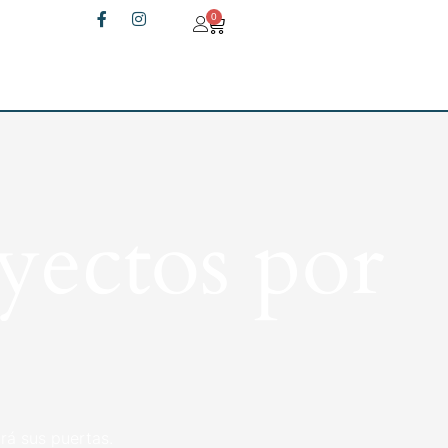
0
yectos por
rá sus puertas.