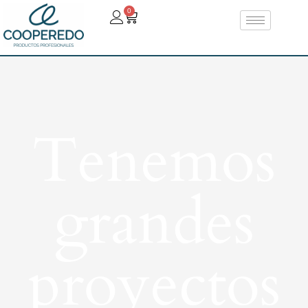
0
Tenemos
grandes
proyectos