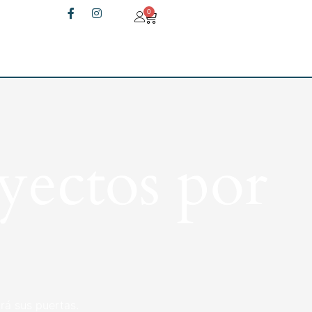
0
yectos por
rá sus puertas.