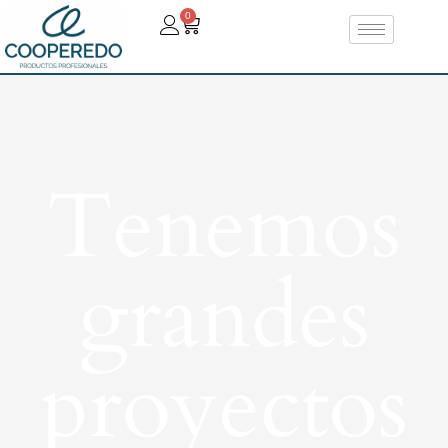
0
Tenemos
grandes
proyectos