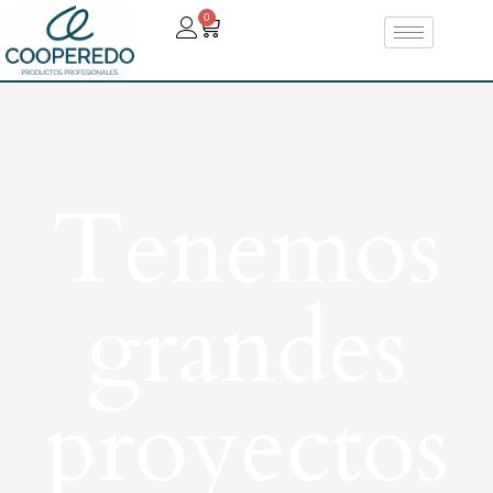
0
Tenemos
grandes
proyectos