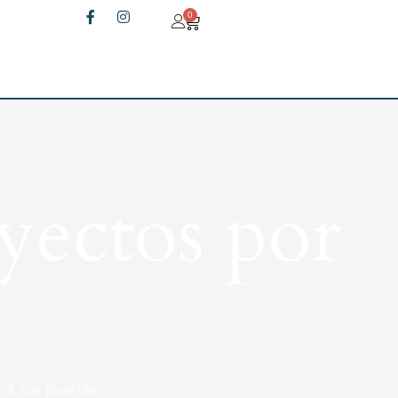
0
yectos por
rá sus puertas.