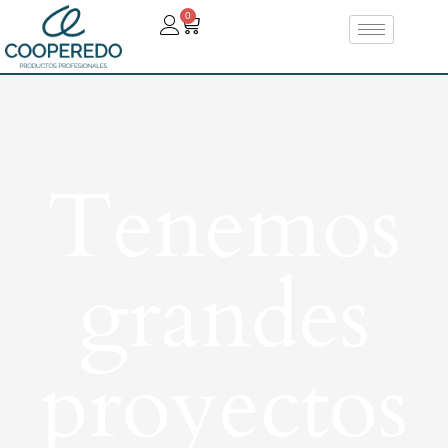
0
Tenemos
grandes
proyectos