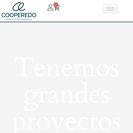
0
Tenemos
grandes
proyectos