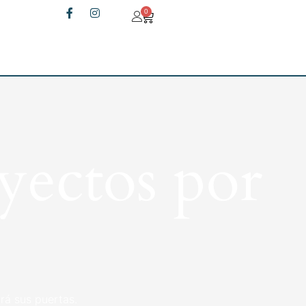
0
yectos por
rá sus puertas.