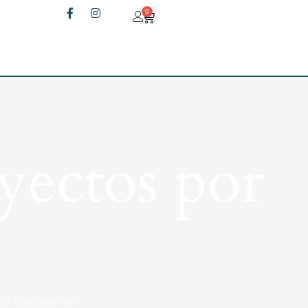
0
yectos por
rá sus puertas.