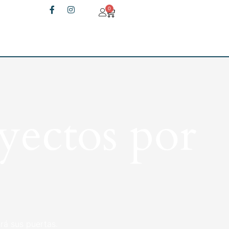
0
yectos por
rá sus puertas.