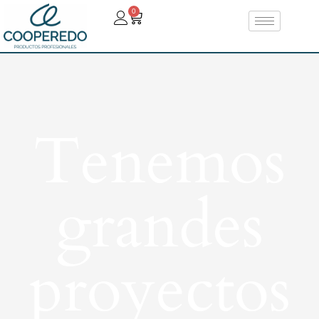
0
Tenemos
grandes
proyectos