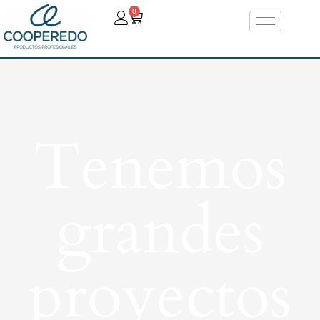
0
Tenemos
grandes
proyectos